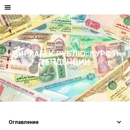
Главная
»
Дирхам к рублю
ДИРХАМ К РУБЛЮ: КУРС И
ТЕНДЕНЦИИ
Оглавление